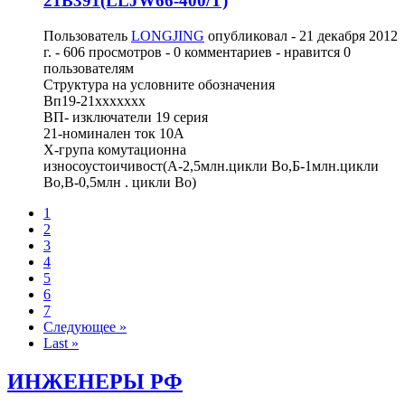
21B391(LLJW66-400/T)
Пользователь
LONGJING
опубликовал -
21 декабря 2012
г.
- 606 просмотров - 0 комментариев - нравится 0
пользователям
Структура на условните обозначения
Вп19-21ххххххх
ВП- изключатели 19 серия
21-номинален ток 10А
Х-група комутационна
износоустоичивост(А-2,5млн.цикли Во,Б-1млн.цикли
Во,В-0,5млн . цикли Во)
1
2
3
4
5
6
7
Следующее »
Last »
ИНЖЕНЕРЫ РФ