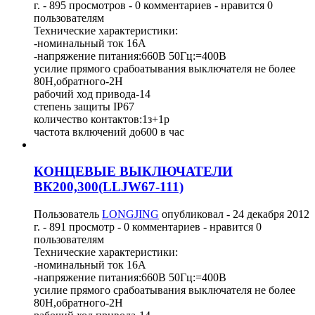
г.
- 895 просмотров - 0 комментариев - нравится 0
пользователям
Технические характеристики:
-номинальный ток 16А
-напряжение питания:660В 50Гц:=400В
усилие прямого срабоатывания выключателя не более
80H,обратного-2H
рабочий ход привода-14
степень защиты IP67
количество контактов:1з+1р
частота включений до600 в час
КОНЦЕВЫЕ ВЫКЛЮЧАТЕЛИ
ВК200,300(LLJW67-111)
Пользователь
LONGJING
опубликовал -
24 декабря 2012
г.
- 891 просмотр - 0 комментариев - нравится 0
пользователям
Технические характеристики:
-номинальный ток 16А
-напряжение питания:660В 50Гц:=400В
усилие прямого срабоатывания выключателя не более
80H,обратного-2H