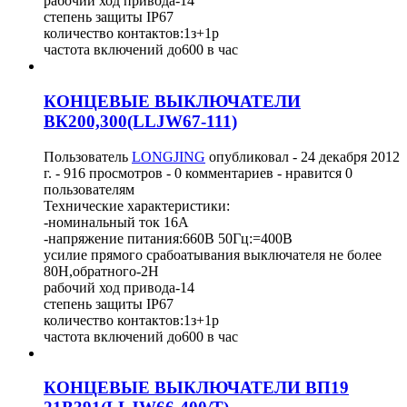
рабочий ход привода-14
степень защиты IP67
количество контактов:1з+1р
частота включений до600 в час
КОНЦЕВЫЕ ВЫКЛЮЧАТЕЛИ
ВК200,300(LLJW67-111)
Пользователь
LONGJING
опубликовал -
24 декабря 2012
г.
- 916 просмотров - 0 комментариев - нравится 0
пользователям
Технические характеристики:
-номинальный ток 16А
-напряжение питания:660В 50Гц:=400В
усилие прямого срабоатывания выключателя не более
80H,обратного-2H
рабочий ход привода-14
степень защиты IP67
количество контактов:1з+1р
частота включений до600 в час
КОНЦЕВЫЕ ВЫКЛЮЧАТЕЛИ ВП19