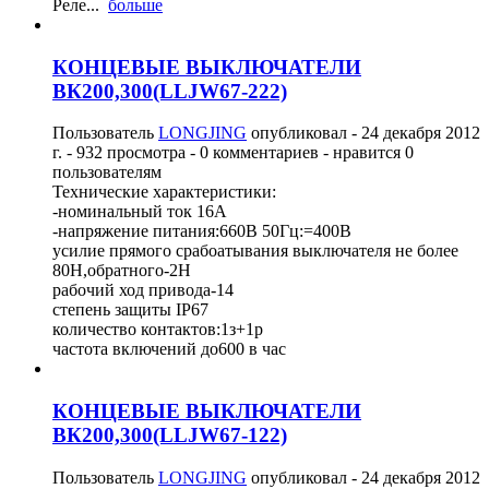
Реле...
больше
КОНЦЕВЫЕ ВЫКЛЮЧАТЕЛИ
ВК200,300(LLJW67-222)
Пользователь
LONGJING
опубликовал -
24 декабря 2012
г.
- 932 просмотра - 0 комментариев - нравится 0
пользователям
Технические характеристики:
-номинальный ток 16А
-напряжение питания:660В 50Гц:=400В
усилие прямого срабоатывания выключателя не более
80H,обратного-2H
рабочий ход привода-14
степень защиты IP67
количество контактов:1з+1р
частота включений до600 в час
КОНЦЕВЫЕ ВЫКЛЮЧАТЕЛИ
ВК200,300(LLJW67-122)
Пользователь
LONGJING
опубликовал -
24 декабря 2012