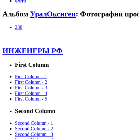
Фото
Альбом
УралОксиген
: Фотографии про
288
ИНЖЕНЕРЫ РФ
First Column
First Column - 1
First Column - 2
First Column - 3
First Column - 4
First Column - 5
Second Column
Second Column - 1
Second Column - 2
Second Column - 3